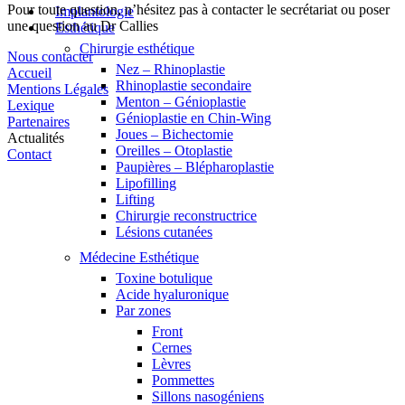
Pour toute question, n’hésitez pas à contacter le secrétariat ou poser
Implantologie
une question au Dr Callies
Esthétique
Chirurgie esthétique
Nous contacter
Nez – Rhinoplastie
Accueil
Rhinoplastie secondaire
Mentions Légales
Menton – Génioplastie
Lexique
Génioplastie en Chin-Wing
Partenaires
Joues – Bichectomie
Actualités
Oreilles – Otoplastie
Contact
Paupières – Blépharoplastie
Lipofilling
Lifting
Chirurgie reconstructrice
Lésions cutanées
Médecine Esthétique
Toxine botulique
Acide hyaluronique
Par zones
Front
Cernes
Lèvres
Pommettes
Sillons nasogéniens