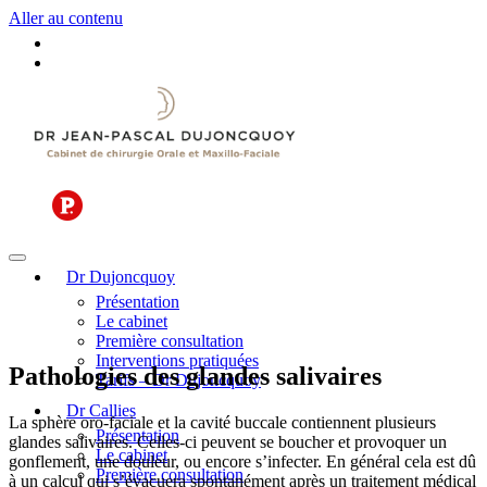
Aller au contenu
Dr Dujoncquoy
Présentation
Le cabinet
Première consultation
Interventions pratiquées
Pathologies des glandes salivaires
Tarifs – Dr Dujoncquoy
Dr Callies
La sphère oro-faciale et la cavité buccale contiennent plusieurs
Présentation
glandes salivaires. Celles-ci peuvent se boucher et provoquer un
Le cabinet
gonflement, une douleur, ou encore s’infecter. En général cela est dû
Première consultation
à un calcul qui s’évacuera spontanément après un traitement médical