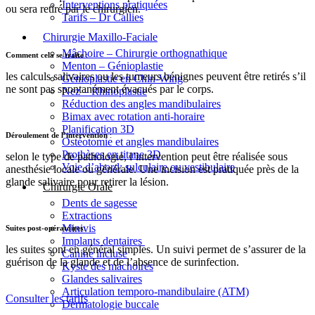
Interventions pratiquées
ou sera retiré par le chirurgien.
Tarifs – Dr Callies
Chirurgie Maxillo-Faciale
Mâchoire – Chirurgie orthognathique
Comment cela se traite
:
Menton – Génioplastie
les calculs salivaires ou les tumeurs bénignes peuvent être retirés s’il
Génioplastie en Chin-Wing
ne sont pas spontanément évacués par le corps.
Nez – Rhinoplastie
Réduction des angles mandibulaires
Bimax avec rotation anti-horaire
Planification 3D
Déroulement de l’intervention
:
Ostéotomie et angles mandibulaires
Prothèses en titane 3D
selon le type de pathologie, l’intervention peut être réalisée sous
Voie d’abord: sulculaire ou vestibulaire
anesthésie locale ou générale. Une incision est pratiquée près de la
glande salivaire pour retirer la lésion.
Chirurgie Orale
Dents de sagesse
Extractions
Minivis
Suites post-opératoires
:
Implants dentaires
les suites sont en général simples. Un suivi permet de s’assurer de la
Canine incluse
guérison de la glande et de l’absence de surinfection.
Kyste des machoires
Glandes salivaires
Articulation temporo-mandibulaire (ATM)
Consulter les tarifs
Dermatologie buccale