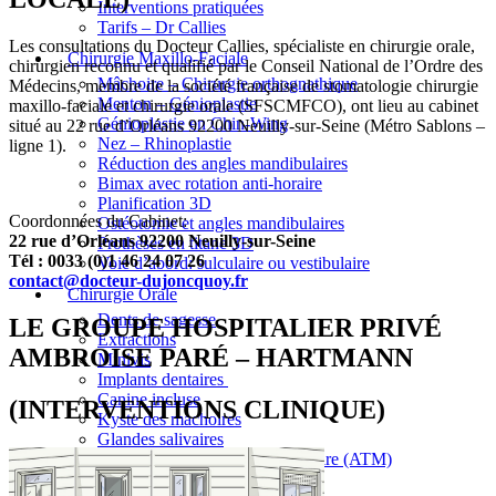
Interventions pratiquées
Tarifs – Dr Callies
Les consultations du Docteur Callies, spécialiste en chirurgie orale,
Chirurgie Maxillo-Faciale
chirurgien reconnu et qualifié par le Conseil National de l’Ordre des
Mâchoire – Chirurgie orthognathique
Médecins, membre de la société française de stomatologie chirurgie
Menton – Génioplastie
maxillo-faciale et chirurgie orale (SFSCMFCO), ont lieu au cabinet
Génioplastie en Chin-Wing
situé au 22 rue d’Orléans 92200 Neuilly-sur-Seine (Métro Sablons –
Nez – Rhinoplastie
ligne 1).
Réduction des angles mandibulaires
Bimax avec rotation anti-horaire
Planification 3D
Coordonnées du Cabinet:
Ostéotomie et angles mandibulaires
22 rue d’Orléans 92200 Neuilly-sur-Seine
Prothèses en titane 3D
Tél : 0033 (0)1 46 24 07 26
Voie d’abord: sulculaire ou vestibulaire
contact@docteur-dujoncquoy.fr
Chirurgie Orale
Dents de sagesse
LE GROUPE HOSPITALIER PRIVÉ
Extractions
AMBROISE PARÉ – HARTMANN
Minivis
Implants dentaires
Canine incluse
(INTERVENTIONS CLINIQUE)
Kyste des machoires
Glandes salivaires
Articulation temporo-mandibulaire (ATM)
Dermatologie buccale