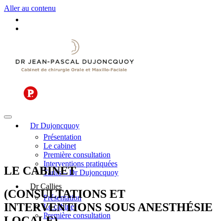
Aller au contenu
Dr Dujoncquoy
Présentation
Le cabinet
Première consultation
Interventions pratiquées
LE CABINET
Tarifs – Dr Dujoncquoy
Dr Callies
(CONSULTATIONS ET
Présentation
INTERVENTIONS SOUS ANESTHÉSIE
Le cabinet
Première consultation
LOCALE)