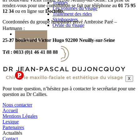
Tempes
rendez-vous pour une consultation se fait par téléphone au
01 75 95
Les volumes du visage
12 34
ou en ligne sur
Doctolib.
Traitement des rides
Skinboosters
Coordonnées du groupe hospitalier privé Ambroise Paré –
Ovale du visage
Hartmann :
Actualité
25-27 boulevard Victor Hugo 92200 Neuilly-sur-Seine
Prendre RDV
Tél : 0033 (0)1 46 41 88 88
X
Pour toute question, n’hésitez pas à contacter le secrétariat pour une
question au Dr Callies.
Nous contacter
Accueil
Mentions Légales
Lexique
Partenaires
Actualités
Contact