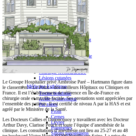
Implantologie
Esthétique
Chirurgie esthétique
Nez – Rhinoplastie
Rhinoplastie secondaire
Menton – Génioplastie
Génioplastie en Chin-Wing
Joues – Bichectomie
Oreilles – Otoplastie
Paupières – Blépharoplastie
Lipofilling
Lifting
Chirurgie reconstructrice
Lésions cutanées
Le Groupe Hospitalier privé Ambroise Paré – Hartmann figure dans
Médecine Esthétique
le classement « Le Point » des meilleurs Hôpitaux ou Cliniques en
France. Il est l’établissement de référence en Île-de-France en
Toxine botulique
chirurgie orale et maxillo-faciale. Ses prestations sont appréciées par
Acide hyaluronique
l’ensemble des patients. Il est certifié de niveau A par la HAS et est
Par zones
agréé par le Ministère de la Santé.
Front
Cernes
Les Docteurs Callies et Dujoncquoy y travaillent avec les Docteur
Lèvres
Arthur Davy, Clarisse Peuch et toute l’équipe d’anesthésie de la
Pommettes
clinique. Les consultations d’anesthésie ont lieu au 25-27 et au 48
Sillons nasogéniens
ter boulevard Victor Hugo, 92200 Neuilly-sur-Seine. La prise de